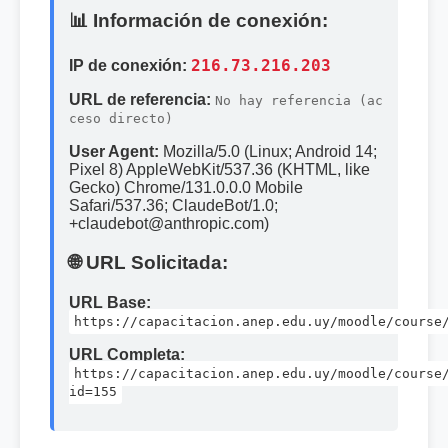
📊 Información de conexión:
IP de conexión:
216.73.216.203
URL de referencia:
No hay referencia (ac
ceso directo)
User Agent:
Mozilla/5.0 (Linux; Android 14;
Pixel 8) AppleWebKit/537.36 (KHTML, like
Gecko) Chrome/131.0.0.0 Mobile
Safari/537.36; ClaudeBot/1.0;
+claudebot@anthropic.com)
🌐 URL Solicitada:
URL Base:
https://capacitacion.anep.edu.uy/moodle/course
URL Completa:
https://capacitacion.anep.edu.uy/moodle/course
id=155