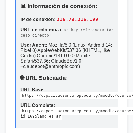
📊 Información de conexión:
IP de conexión:
216.73.216.199
URL de referencia:
No hay referencia (ac
ceso directo)
User Agent:
Mozilla/5.0 (Linux; Android 14;
Pixel 8) AppleWebKit/537.36 (KHTML, like
Gecko) Chrome/131.0.0.0 Mobile
Safari/537.36; ClaudeBot/1.0;
+claudebot@anthropic.com)
🌐 URL Solicitada:
URL Base:
https://capacitacion.anep.edu.uy/moodle/course
URL Completa:
https://capacitacion.anep.edu.uy/moodle/course
id=169&lang=es_ar