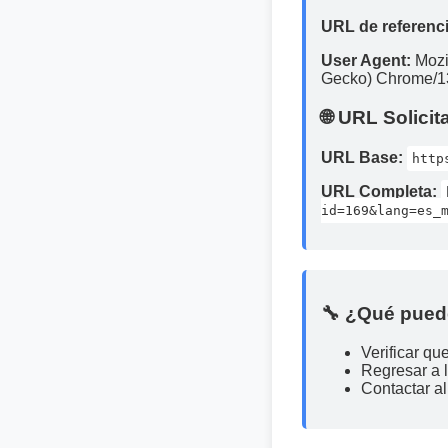
URL de referenci
User Agent:
Mozi
Gecko) Chrome/13
🌐 URL Solicit
URL Base:
http
URL Completa:
id=169&lang=es_
🔧 ¿Qué pued
Verificar qu
Regresar a 
Contactar al