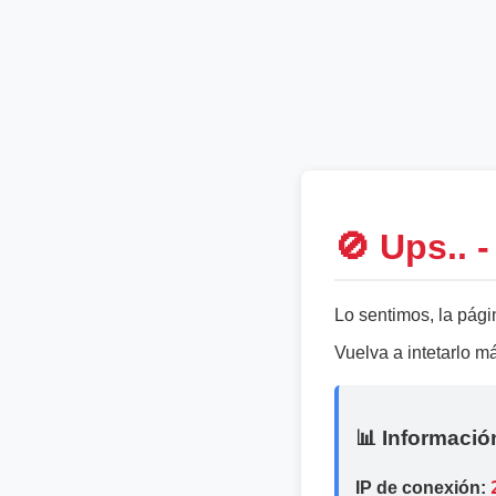
🚫 Ups.. 
Lo sentimos, la pági
Vuelva a intetarlo 
📊 Informació
IP de conexión: