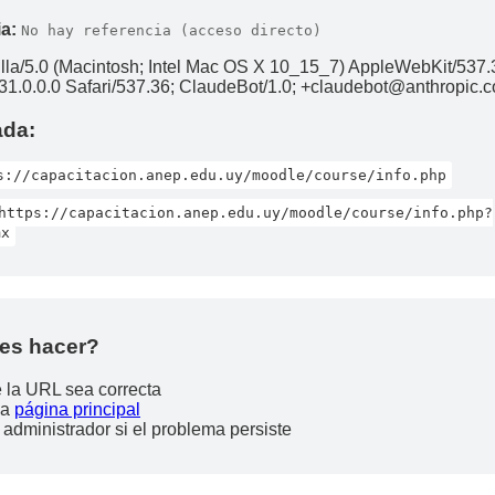
a:
No hay referencia (acceso directo)
lla/5.0 (Macintosh; Intel Mac OS X 10_15_7) AppleWebKit/537.
1.0.0.0 Safari/537.36; ClaudeBot/1.0; +claudebot@anthropic.
ada:
s://capacitacion.anep.edu.uy/moodle/course/info.php
https://capacitacion.anep.edu.uy/moodle/course/info.php?
mx
es hacer?
e la URL sea correcta
la
página principal
 administrador si el problema persiste