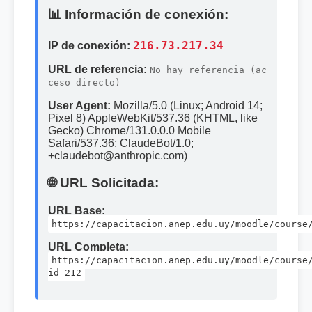
📊 Información de conexión:
IP de conexión:
216.73.217.34
URL de referencia:
No hay referencia (ac
ceso directo)
User Agent:
Mozilla/5.0 (Linux; Android 14;
Pixel 8) AppleWebKit/537.36 (KHTML, like
Gecko) Chrome/131.0.0.0 Mobile
Safari/537.36; ClaudeBot/1.0;
+claudebot@anthropic.com)
🌐 URL Solicitada:
URL Base:
https://capacitacion.anep.edu.uy/moodle/course
URL Completa:
https://capacitacion.anep.edu.uy/moodle/course
id=212