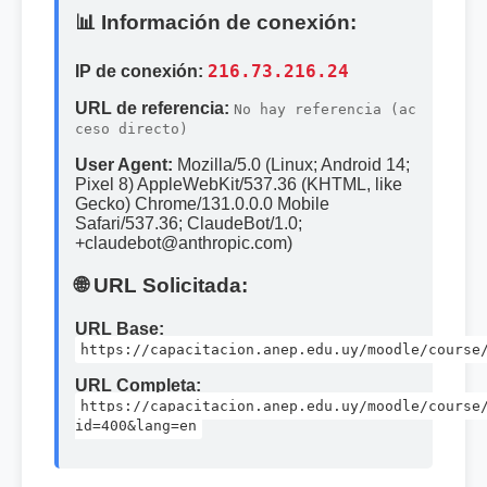
📊 Información de conexión:
IP de conexión:
216.73.216.24
URL de referencia:
No hay referencia (ac
ceso directo)
User Agent:
Mozilla/5.0 (Linux; Android 14;
Pixel 8) AppleWebKit/537.36 (KHTML, like
Gecko) Chrome/131.0.0.0 Mobile
Safari/537.36; ClaudeBot/1.0;
+claudebot@anthropic.com)
🌐 URL Solicitada:
URL Base:
https://capacitacion.anep.edu.uy/moodle/course
URL Completa:
https://capacitacion.anep.edu.uy/moodle/course
id=400&lang=en