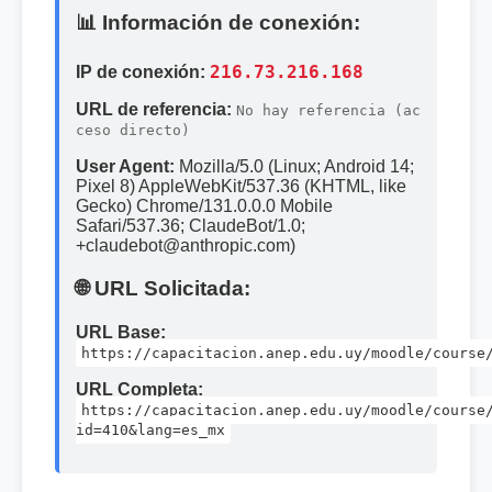
📊 Información de conexión:
IP de conexión:
216.73.216.168
URL de referencia:
No hay referencia (ac
ceso directo)
User Agent:
Mozilla/5.0 (Linux; Android 14;
Pixel 8) AppleWebKit/537.36 (KHTML, like
Gecko) Chrome/131.0.0.0 Mobile
Safari/537.36; ClaudeBot/1.0;
+claudebot@anthropic.com)
🌐 URL Solicitada:
URL Base:
https://capacitacion.anep.edu.uy/moodle/course
URL Completa:
https://capacitacion.anep.edu.uy/moodle/course
id=410&lang=es_mx