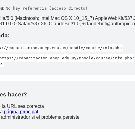
a:
No hay referencia (acceso directo)
lla/5.0 (Macintosh; Intel Mac OS X 10_15_7) AppleWebKit/537.
1.0.0.0 Safari/537.36; ClaudeBot/1.0; +claudebot@anthropic.
ada:
s://capacitacion.anep.edu.uy/moodle/course/info.php
https://capacitacion.anep.edu.uy/moodle/course/info.php?
mx
es hacer?
e la URL sea correcta
la
página principal
 administrador si el problema persiste