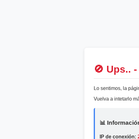
🚫 Ups.. 
Lo sentimos, la pági
Vuelva a intetarlo 
📊 Informació
IP de conexión: