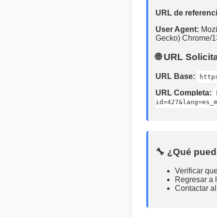
URL de referenci
User Agent:
Mozi
Gecko) Chrome/13
🌐 URL Solicit
URL Base:
http
URL Completa:
id=427&lang=es_
🔧 ¿Qué pued
Verificar qu
Regresar a 
Contactar al