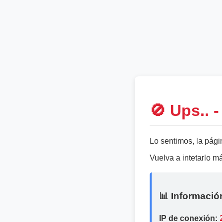
🚫 Ups.. 
Lo sentimos, la pági
Vuelva a intetarlo 
📊 Informació
IP de conexión: