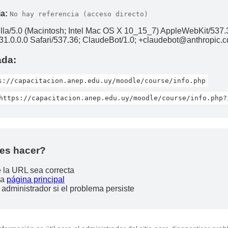
a:
No hay referencia (acceso directo)
lla/5.0 (Macintosh; Intel Mac OS X 10_15_7) AppleWebKit/537.
1.0.0.0 Safari/537.36; ClaudeBot/1.0; +claudebot@anthropic.
ada:
s://capacitacion.anep.edu.uy/moodle/course/info.php
https://capacitacion.anep.edu.uy/moodle/course/info.php?
es hacer?
e la URL sea correcta
la
página principal
 administrador si el problema persiste