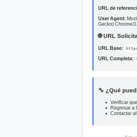
URL de referenci
User Agent:
Mozi
Gecko) Chrome/13
🌐 URL Solicit
URL Base:
http
URL Completa:
🔧 ¿Qué pued
Verificar qu
Regresar a 
Contactar al