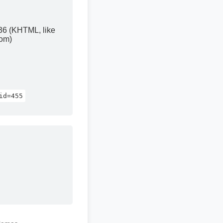
36 (KHTML, like
com)
id=455