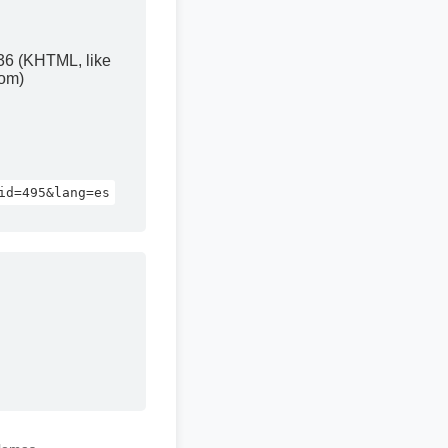
36 (KHTML, like
com)
id=495&lang=es