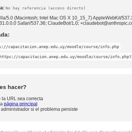
a:
No hay referencia (acceso directo)
lla/5.0 (Macintosh; Intel Mac OS X 10_15_7) AppleWebKit/537.
1.0.0.0 Safari/537.36; ClaudeBot/1.0; +claudebot@anthropic.
ada:
s://capacitacion.anep.edu.uy/moodle/course/info.php
https://capacitacion.anep.edu.uy/moodle/course/info.php?
es hacer?
e la URL sea correcta
la
página principal
 administrador si el problema persiste