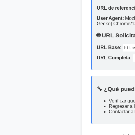
URL de referenci
User Agent:
Mozi
Gecko) Chrome/13
🌐 URL Solicit
URL Base:
http
URL Completa:
🔧 ¿Qué pued
Verificar qu
Regresar a 
Contactar al