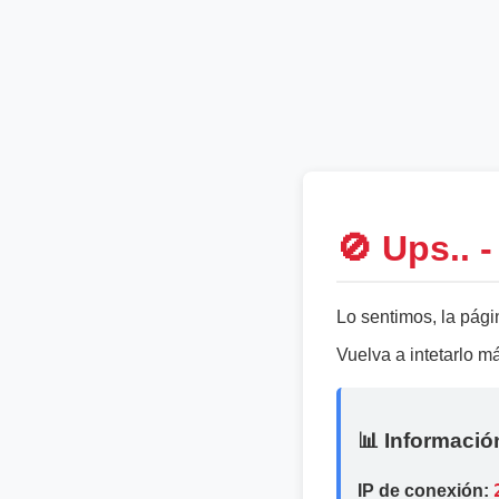
🚫 Ups.. 
Lo sentimos, la pági
Vuelva a intetarlo 
📊 Informació
IP de conexión: