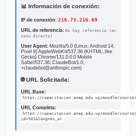
📊 Información de conexión:
IP de conexión:
216.73.216.69
URL de referencia:
No hay referencia (ac
ceso directo)
User Agent:
Mozilla/5.0 (Linux; Android 14;
Pixel 8) AppleWebKit/537.36 (KHTML, like
Gecko) Chrome/131.0.0.0 Mobile
Safari/537.36; ClaudeBot/1.0;
+claudebot@anthropic.com)
🌐 URL Solicitada:
URL Base:
https://capacitacion.anep.edu.uy/moodle/course
URL Completa:
https://capacitacion.anep.edu.uy/moodle/course
id=501&lang=es_ar