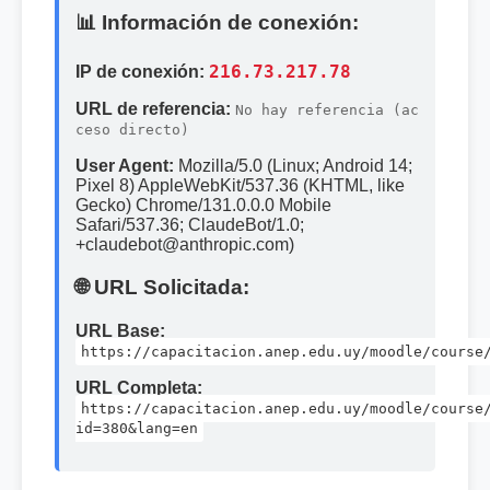
📊 Información de conexión:
IP de conexión:
216.73.217.78
URL de referencia:
No hay referencia (ac
ceso directo)
User Agent:
Mozilla/5.0 (Linux; Android 14;
Pixel 8) AppleWebKit/537.36 (KHTML, like
Gecko) Chrome/131.0.0.0 Mobile
Safari/537.36; ClaudeBot/1.0;
+claudebot@anthropic.com)
🌐 URL Solicitada:
URL Base:
https://capacitacion.anep.edu.uy/moodle/course
URL Completa:
https://capacitacion.anep.edu.uy/moodle/course
id=380&lang=en