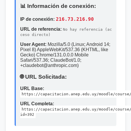
📊 Información de conexión:
IP de conexión:
216.73.216.90
URL de referencia:
No hay referencia (ac
ceso directo)
User Agent:
Mozilla/5.0 (Linux; Android 14;
Pixel 8) AppleWebKit/537.36 (KHTML, like
Gecko) Chrome/131.0.0.0 Mobile
Safari/537.36; ClaudeBot/1.0;
+claudebot@anthropic.com)
🌐 URL Solicitada:
URL Base:
https://capacitacion.anep.edu.uy/moodle/course
URL Completa:
https://capacitacion.anep.edu.uy/moodle/course
id=392