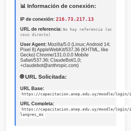
📊 Información de conexión:
IP de conexión:
216.73.217.13
URL de referencia:
No hay referencia (ac
ceso directo)
User Agent:
Mozilla/5.0 (Linux; Android 14;
Pixel 8) AppleWebKit/537.36 (KHTML, like
Gecko) Chrome/131.0.0.0 Mobile
Safari/537.36; ClaudeBot/1.0;
+claudebot@anthropic.com)
🌐 URL Solicitada:
URL Base:
https://capacitacion.anep.edu.uy/moodle/login/
URL Completa:
https://capacitacion.anep.edu.uy/moodle/login/
lang=es_mx