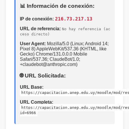
📊 Información de conexión:
IP de conexión:
216.73.217.13
URL de referencia:
No hay referencia (ac
ceso directo)
User Agent:
Mozilla/5.0 (Linux; Android 14;
Pixel 8) AppleWebKit/537.36 (KHTML, like
Gecko) Chrome/131.0.0.0 Mobile
Safari/537.36; ClaudeBot/1.0;
+claudebot@anthropic.com)
🌐 URL Solicitada:
URL Base:
https://capacitacion.anep.edu.uy/moodle/mod/re
URL Completa:
https://capacitacion.anep.edu.uy/moodle/mod/re
id=6966