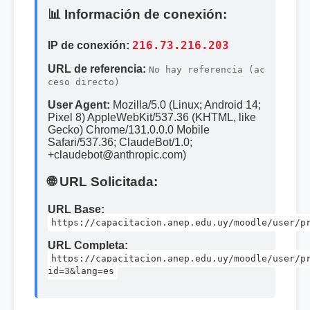
📊 Información de conexión:
IP de conexión:
216.73.216.203
URL de referencia:
No hay referencia (ac
ceso directo)
User Agent:
Mozilla/5.0 (Linux; Android 14;
Pixel 8) AppleWebKit/537.36 (KHTML, like
Gecko) Chrome/131.0.0.0 Mobile
Safari/537.36; ClaudeBot/1.0;
+claudebot@anthropic.com)
🌐 URL Solicitada:
URL Base:
https://capacitacion.anep.edu.uy/moodle/user/p
URL Completa:
https://capacitacion.anep.edu.uy/moodle/user/p
id=3&lang=es