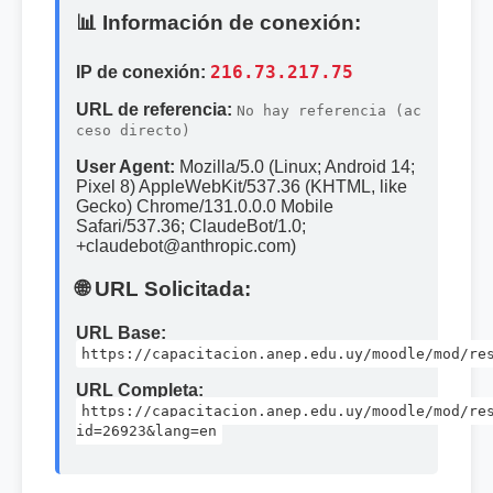
📊 Información de conexión:
IP de conexión:
216.73.217.75
URL de referencia:
No hay referencia (ac
ceso directo)
User Agent:
Mozilla/5.0 (Linux; Android 14;
Pixel 8) AppleWebKit/537.36 (KHTML, like
Gecko) Chrome/131.0.0.0 Mobile
Safari/537.36; ClaudeBot/1.0;
+claudebot@anthropic.com)
🌐 URL Solicitada:
URL Base:
https://capacitacion.anep.edu.uy/moodle/mod/re
URL Completa:
https://capacitacion.anep.edu.uy/moodle/mod/re
id=26923&lang=en